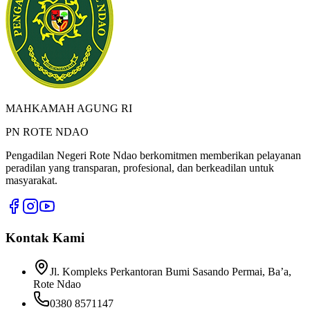
MAHKAMAH AGUNG RI
PN ROTE NDAO
Pengadilan Negeri Rote Ndao
berkomitmen memberikan pelayanan
peradilan yang transparan, profesional, dan berkeadilan untuk
masyarakat.
Kontak Kami
Jl. Kompleks Perkantoran Bumi Sasando Permai, Ba’a,
Rote Ndao
0380 8571147