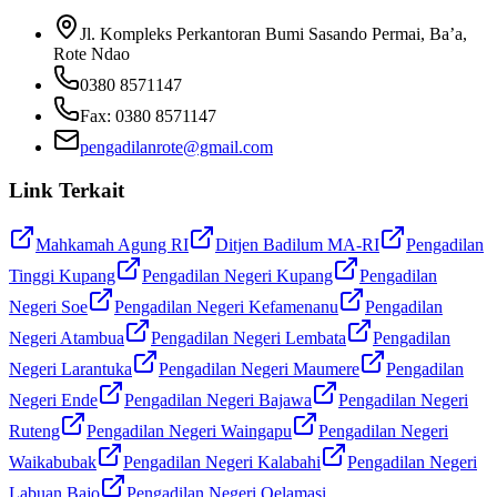
Jl. Kompleks Perkantoran Bumi Sasando Permai, Ba’a,
Rote Ndao
0380 8571147
Fax:
0380 8571147
pengadilanrote@gmail.com
Link Terkait
Mahkamah Agung RI
Ditjen Badilum MA-RI
Pengadilan
Tinggi Kupang
Pengadilan Negeri Kupang
Pengadilan
Negeri Soe
Pengadilan Negeri Kefamenanu
Pengadilan
Negeri Atambua
Pengadilan Negeri Lembata
Pengadilan
Negeri Larantuka
Pengadilan Negeri Maumere
Pengadilan
Negeri Ende
Pengadilan Negeri Bajawa
Pengadilan Negeri
Ruteng
Pengadilan Negeri Waingapu
Pengadilan Negeri
Waikabubak
Pengadilan Negeri Kalabahi
Pengadilan Negeri
Labuan Bajo
Pengadilan Negeri Oelamasi