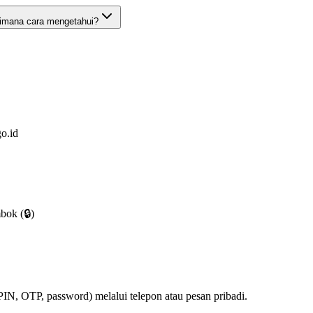
imana cara mengetahui?
go.id
bok (🔒)
PIN, OTP, password) melalui telepon atau pesan pribadi.